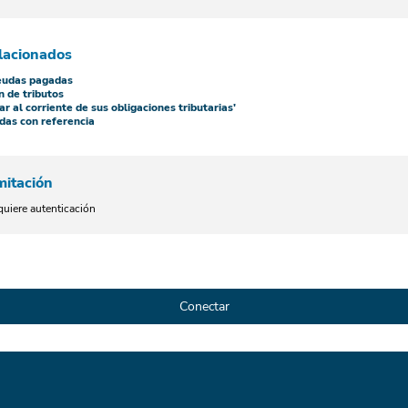
lacionados
eudas pagadas
n de tributos
ar al corriente de sus obligaciones tributarias'
das con referencia
mitación
quiere autenticación