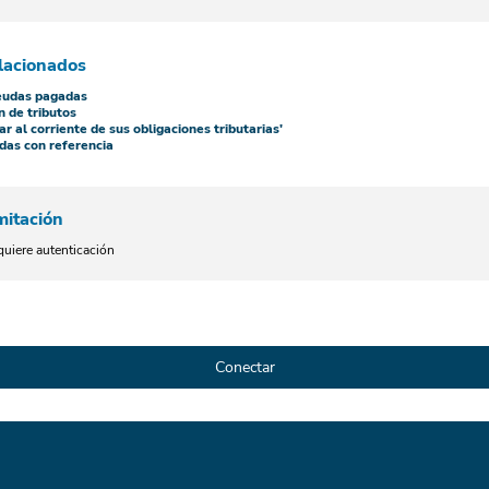
lacionados
eudas pagadas
n de tributos
ar al corriente de sus obligaciones tributarias'
das con referencia
mitación
quiere autenticación