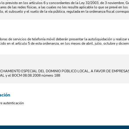
lo previsto en los artículos 6 y concordantes de la Ley 32/2003, de 3 noviembre, 
ares de las redes físicas, a las cuales no les resulte aplicable lo que se prevé en los
o, el subsuelo y el vuelo de la vía pública, regulada en la ordenanza fiscal corresp
ras de servicios de telefonía móvil deberán presentar la autoliquidación y realizar e
cido en el artículo 5 de esta ordenanza, en los meses de abril, julio, octubre y dicie
CHAMIENTO ESPECIAL DEL DOMINIO PÚBLICO LOCAL, A FAVOR DE EMPRESAS
L y el BOCM 08.08.2008 número 188
ación
re autenticación