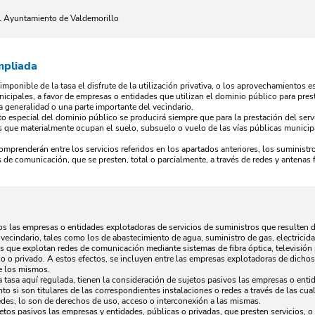
el Ayuntamiento de Valdemorillo
mpliada
imponible de la tasa el disfrute de la utilización privativa, o los aprovechamientos 
nicipales, a favor de empresas o entidades que utilizan el dominio público para prest
la generalidad o una parte importante del vecindario.
o especial del dominio público se producirá siempre que para la prestación del servi
s que materialmente ocupan el suelo, subsuelo o vuelo de las vías públicas municipa
comprenderán entre los servicios referidos en los apartados anteriores, los suministros 
 de comunicación, que se presten, total o parcialmente, a través de redes y antenas
os las empresas o entidades explotadoras de servicios de suministros que resulten de
 vecindario, tales como los de abastecimiento de agua, suministro de gas, electricidad
 que explotan redes de comunicación mediante sistemas de fibra óptica, televisión 
co o privado. A estos efectos, se incluyen entre las empresas explotadoras de dichos
e los mismos.
la tasa aquí regulada, tienen la consideración de sujetos pasivos las empresas o entid
anto si son titulares de las correspondientes instalaciones o redes a través de las cu
redes, lo son de derechos de uso, acceso o interconexión a las mismas.
etos pasivos las empresas y entidades, públicas o privadas, que presten servicios, 