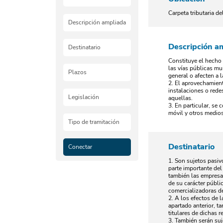
Carpeta tributaria d
Descripción ampliada
Descripción a
Destinatario
Constituye el hecho 
las vías públicas mu
Plazos
general o afecten a 
2. El aprovechamient
instalaciones o rede
Legislación
aquellas.
3. En particular, se 
móvil y otros medios
Tipo de tramitación
Destinatario
Conectar
1. Son sujetos pasiv
parte importante del
también las empresas
de su carácter públi
comercializadoras d
2. A los efectos de 
apartado anterior, t
titulares de dichas 
3. También serán suj